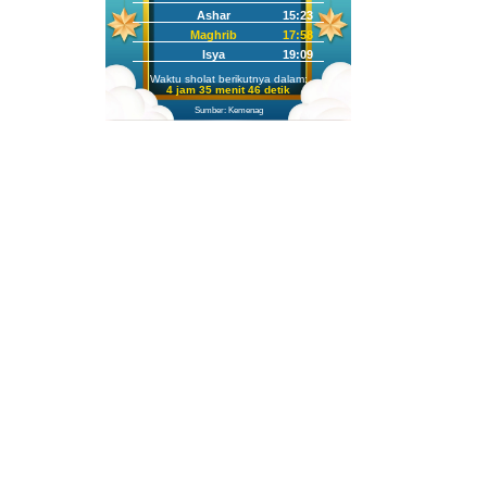
Ashar
15:23
Maghrib
17:58
Isya
19:09
Waktu sholat berikutnya dalam:
4 jam 35 menit 45 detik
Sumber: Kemenag