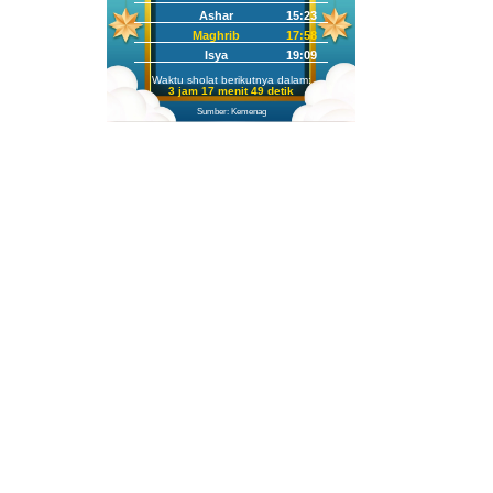
Ashar
15:23
Maghrib
17:58
Isya
19:09
Waktu sholat berikutnya dalam:
3 jam 17 menit 48 detik
Sumber: Kemenag