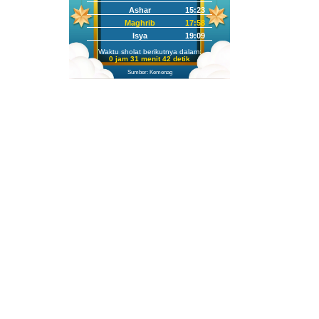
Ashar
15:23
Maghrib
17:58
Isya
19:09
Waktu sholat berikutnya dalam:
0 jam 31 menit 41 detik
Sumber: Kemenag