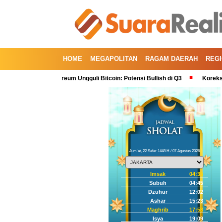
HOME
MEGAPOLITAN
RAGAM DAERAH
REG
a, Kini Ethereum Ungguli Bitcoin: Potensi Bullish di Q3
Koreksi IHSG Al
Jum'at, 22 Safar 1448 H / 07 Agustus 2026
Imsak
04:35
Subuh
04:45
Dzuhur
12:02
Ashar
15:23
Maghrib
17:58
Isya
19:09