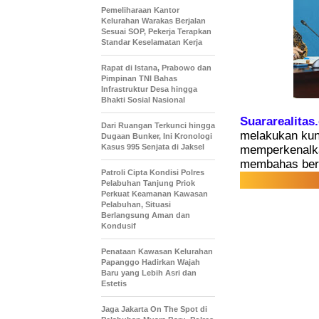
Pemeliharaan Kantor
Kelurahan Warakas Berjalan
Sesuai SOP, Pekerja Terapkan
Standar Keselamatan Kerja
Rapat di Istana, Prabowo dan
Pimpinan TNI Bahas
Infrastruktur Desa hingga
Bhakti Sosial Nasional
Suararealitas
Dari Ruangan Terkunci hingga
melakukan kun
Dugaan Bunker, Ini Kronologi
Kasus 995 Senjata di Jaksel
memperkenalkan
membahas berb
Patroli Cipta Kondisi Polres
Pelabuhan Tanjung Priok
Perkuat Keamanan Kawasan
Pelabuhan, Situasi
Berlangsung Aman dan
Kondusif
Penataan Kawasan Kelurahan
Papanggo Hadirkan Wajah
Baru yang Lebih Asri dan
Estetis
Jaga Jakarta On The Spot di