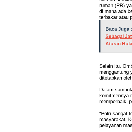
rumah (PR) yan
di mana ada b
terbakar atau 
Baca Juga :
Sebagai Jat
Aturan Huk
Selain itu, O
menggantung y
ditetapkan ole
Dalam sambuta
komitmennya 
memperbaiki p
“Polri sangat 
masyarakat. K
pelayanan mas