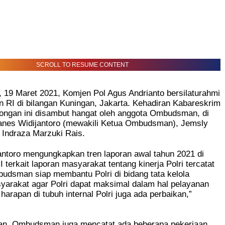
SCROLL TO RESUME CONTENT
t, 19 Maret 2021, Komjen Pol Agus Andrianto bersilaturahmi
RI di bilangan Kuningan, Jakarta. Kehadiran Kabareskrim
bongan ini disambut hangat oleh anggota Ombudsman, di
anes Widijantoro (mewakili Ketua Ombudsman), Jemsly
 Indraza Marzuki Rais.
antoro mengungkapkan tren laporan awal tahun 2021 di
erkait laporan masyarakat tentang kinerja Polri tercatat
udsman siap membantu Polri di bidang tata kelola
yarakat agar Polri dapat maksimal dalam hal pelayanan
harapan di tubuh internal Polri juga ada perbaikan,”
n, Ombudsman juga mencatat ada beberapa pekerjaan