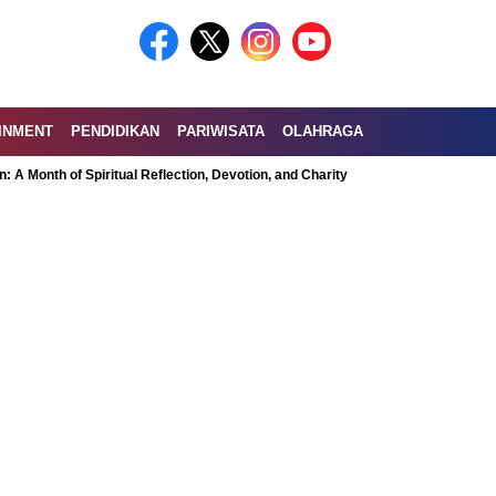
INMENT
PENDIDIKAN
PARIWISATA
OLAHRAGA
f Spiritual Reflection, Devotion, and Charity
Exploring the Nutritional B