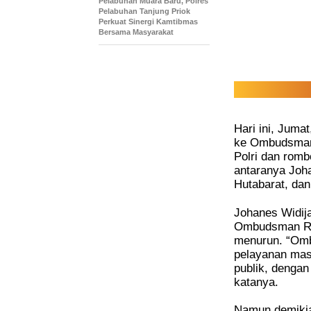
Pelabuhan Muara Baru, Polres
Pelabuhan Tanjung Priok
Perkuat Sinergi Kamtibmas
Bersama Masyarakat
Hari ini, Juma
ke Ombudsman 
Polri dan rom
antaranya Joh
Hutabarat, dan
Johanes Widij
Ombudsman RI t
menurun. “Omb
pelayanan mas
publik, dengan 
katanya.
Namun demikia