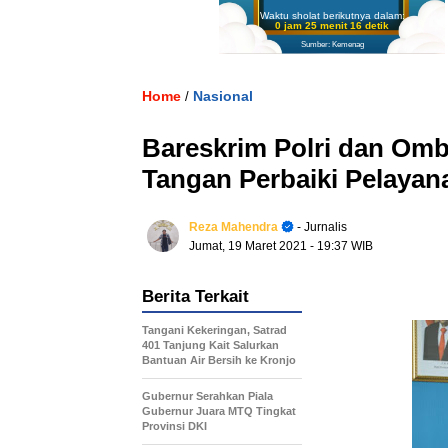
Waktu sholat berikutnya dalam:
0 jam 25 menit 15 detik
Sumber: Kemenag
Home
Nasional
/
Bareskrim Polri dan O
Tangan Perbaiki Pelayan
Reza Mahendra
- Jurnalis
Jumat, 19 Maret 2021
- 19:37 WIB
Berita Terkait
Tangani Kekeringan, Satrad
401 Tanjung Kait Salurkan
Bantuan Air Bersih ke Kronjo
Gubernur Serahkan Piala
Gubernur Juara MTQ Tingkat
Provinsi DKI