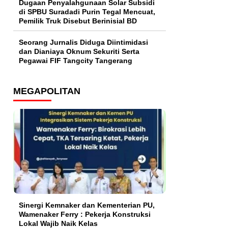
‎Dugaan Penyalahgunaan Solar Subsidi
di SPBU Suradadi Purin Tegal Mencuat,
Pemilik Truk Disebut Berinisial BD
Seorang Jurnalis Diduga Diintimidasi
dan Dianiaya Oknum Sekuriti Serta
Pegawai FIF Tangcity Tangerang
MEGAPOLITAN
Sinergi Kemnaker dan Kementerian PU,
Wamenaker Ferry : Pekerja Konstruksi
Lokal Wajib Naik Kelas