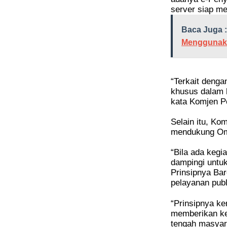
server siap m
Baca Juga :
Menggunak
“Terkait denga
khusus dalam 
kata Komjen Po
Selain itu, K
mendukung Omb
“Bila ada kegi
dampingi untu
Prinsipnya Ba
pelayanan publ
“Prinsipnya ke
memberikan ke
tengah masyar