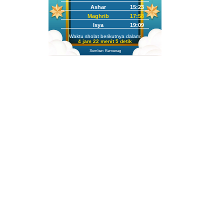
Ashar
15:23
Maghrib
17:58
Isya
19:09
Waktu sholat berikutnya dalam:
4 jam 22 menit 3 detik
Sumber: Kemenag