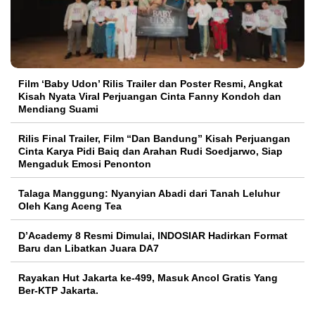
Film ‘Baby Udon’ Rilis Trailer dan Poster Resmi, Angkat
Kisah Nyata Viral Perjuangan Cinta Fanny Kondoh dan
Mendiang Suami
Rilis Final Trailer, Film “Dan Bandung” Kisah Perjuangan
Cinta Karya Pidi Baiq dan Arahan Rudi Soedjarwo, Siap
Mengaduk Emosi Penonton
Talaga Manggung: Nyanyian Abadi dari Tanah Leluhur
Oleh Kang Aceng Tea
D’Academy 8 Resmi Dimulai, INDOSIAR Hadirkan Format
Baru dan Libatkan Juara DA7
Rayakan Hut Jakarta ke-499, Masuk Ancol Gratis Yang
Ber-KTP Jakarta.