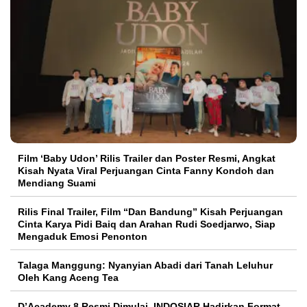
Film ‘Baby Udon’ Rilis Trailer dan Poster Resmi, Angkat
Kisah Nyata Viral Perjuangan Cinta Fanny Kondoh dan
Mendiang Suami
Rilis Final Trailer, Film “Dan Bandung” Kisah Perjuangan
Cinta Karya Pidi Baiq dan Arahan Rudi Soedjarwo, Siap
Mengaduk Emosi Penonton
Talaga Manggung: Nyanyian Abadi dari Tanah Leluhur
Oleh Kang Aceng Tea
D’Academy 8 Resmi Dimulai, INDOSIAR Hadirkan Format