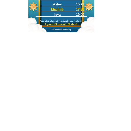
Ashar
15:22
Maghrib
17:58
Isya
19:09
Waktu sholat berikutnya dalam:
1 jam 53 menit 51 detik
Sumber: Kemenag