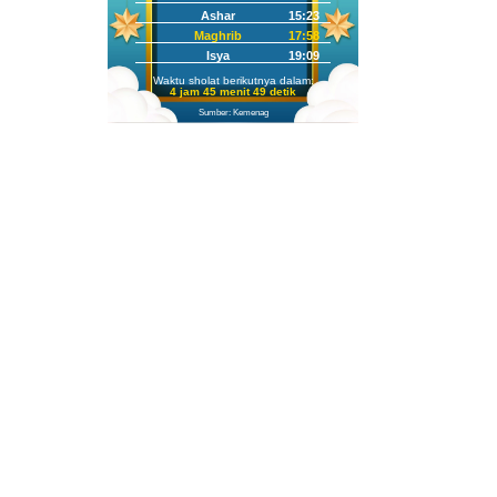
Ashar
15:23
Maghrib
17:58
Isya
19:09
Waktu sholat berikutnya dalam:
4 jam 45 menit 48 detik
Sumber: Kemenag