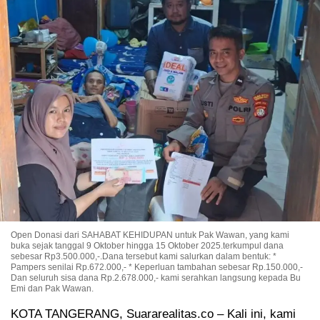
Open Donasi dari SAHABAT KEHIDUPAN untuk Pak Wawan, yang kami
buka sejak tanggal 9 Oktober hingga 15 Oktober 2025.terkumpul dana
sebesar Rp3.500.000,-.Dana tersebut kami salurkan dalam bentuk: *
Pampers senilai Rp.672.000,- * Keperluan tambahan sebesar Rp.150.000,-
Dan seluruh sisa dana Rp.2.678.000,- kami serahkan langsung kepada Bu
Emi dan Pak Wawan.
KOTA TANGERANG, Suararealitas.co – Kali ini, kami