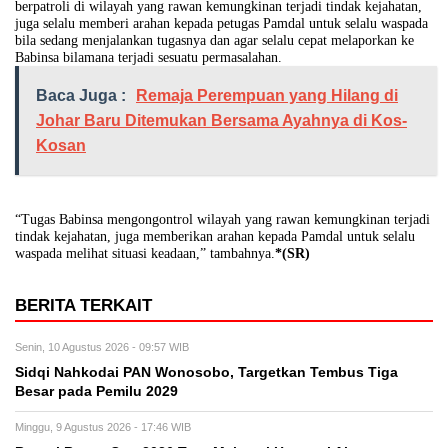
berpatroli di wilayah yang rawan kemungkinan terjadi tindak kejahatan,
juga selalu memberi arahan kepada petugas Pamdal untuk selalu waspada
bila sedang menjalankan tugasnya dan agar selalu cepat melaporkan ke
Babinsa bilamana terjadi sesuatu permasalahan.
Baca Juga :
Remaja Perempuan yang Hilang di
Johar Baru Ditemukan Bersama Ayahnya di Kos-
Kosan
“Tugas Babinsa mengongontrol wilayah yang rawan kemungkinan terjadi
tindak kejahatan, juga memberikan arahan kepada Pamdal untuk selalu
waspada melihat situasi keadaan,” tambahnya.
*(SR)
BERITA TERKAIT
Senin, 10 Agustus 2026 - 09:57 WIB
Sidqi Nahkodai PAN Wonosobo, Targetkan Tembus Tiga
Besar pada Pemilu 2029
Minggu, 9 Agustus 2026 - 17:46 WIB