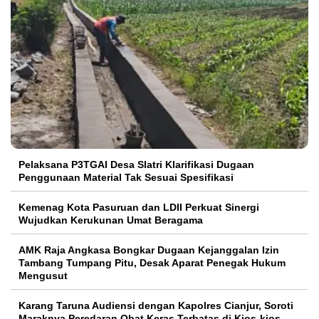
Pelaksana P3TGAI Desa Slatri Klarifikasi Dugaan
Penggunaan Material Tak Sesuai Spesifikasi
Kemenag Kota Pasuruan dan LDII Perkuat Sinergi
Wujudkan Kerukunan Umat Beragama
AMK Raja Angkasa Bongkar Dugaan Kejanggalan Izin
Tambang Tumpang Pitu, Desak Aparat Penegak Hukum
Mengusut
Karang Taruna Audiensi dengan Kapolres Cianjur, Soroti
Maraknya Peredaran Obat Keras Terbatas di Kios-kios