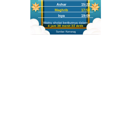
Ashar
15:22
Maghrib
17:58
Isya
19:09
Waktu sholat berikutnya dalam:
4 jam 38 menit 31 detik
Sumber: Kemenag