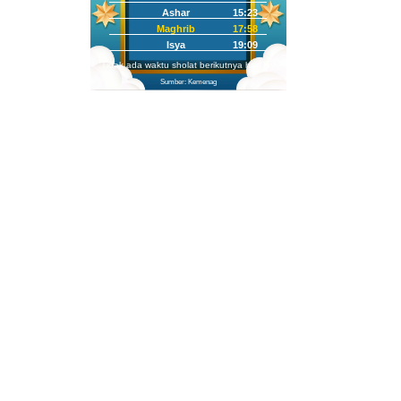
Ashar
15:23
Maghrib
17:58
Isya
19:09
Tidak ada waktu sholat berikutnya hari ini.
Sumber: Kemenag