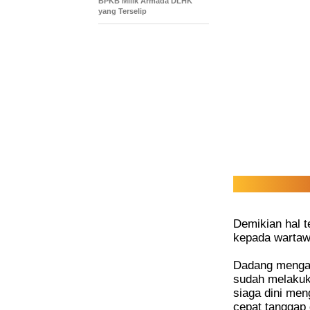
BPKB Milik Armada DLHK
yang Terselip
Demikian hal t
kepada wartawa
Dadang mengat
sudah melakuka
siaga dini men
cepat tanggap