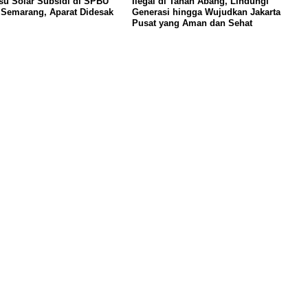
u Solar Subsidi di SPBU
Ilegal di Tanah Abang, Lindungi
Semarang, Aparat Didesak
Generasi hingga Wujudkan Jakarta
Pusat yang Aman dan Sehat