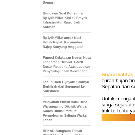
Somasi
Bungkam Soal Konsumsi
Rp1,49 Miliar, Kini 40 Proyek
Infrastruktur Rajeg Jadi
Sorotan
Rp1,49 Miliar untuk Nasi
Kotak Rapat, Kecamatan
Rajeg Kenyang Anggaran
Fungsi Kejaksaan Negeri Kota
Tangerang Disorot, GMNI
Desak Respons Atas Laporan
Penyalahgunaan Wewenang
Suararealitas
curah hujan ti
Tahun Baru Hijriyah: Saatnya
Sepatan dan se
Berhijrah dari Seremoni ke
Substansi
Untuk mengant
Pelayanan Publik Balai Desa
siaga sejak di
Warungpring Dikritik Warga,
titik tertentu 
Kades Dinilai Persulit
Permohonan Salinan Warkah
Tanah
BPKAD Bungkam Terkait