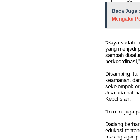
Baca Juga :
Mengaku Pe
“Saya sudah i
yang menjadi p
sampah disalur
berkoordinasi,”
Disamping itu
keamanan, dan 
sekelompok or
Jika ada hal-h
Kepolisian.
“Info ini juga 
Dadang berhara
edukasi tenta
masing agar pu