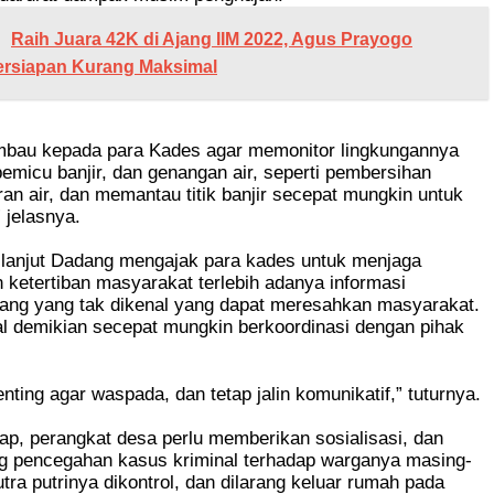
Raih Juara 42K di Ajang IIM 2022, Agus Prayogo
rsiapan Kurang Maksimal
mbau kepada para Kades agar memonitor lingkungannya
emicu banjir, dan genangan air, seperti pembersihan
an air, dan memantau titik banjir secepat mungkin untuk
 jelasnya.
, lanjut Dadang mengajak para kades untuk menjaga
ketertiban masyarakat terlebih adanya informasi
ang yang tak dikenal yang dapat meresahkan masyarakat.
al demikian secepat mungkin berkoordinasi dengan pihak
penting agar waspada, dan tetap jalin komunikatif,” tuturnya.
p, perangkat desa perlu memberikan sosialisasi, dan
ng pencegahan kasus kriminal terhadap warganya masing-
tra putrinya dikontrol, dan dilarang keluar rumah pada