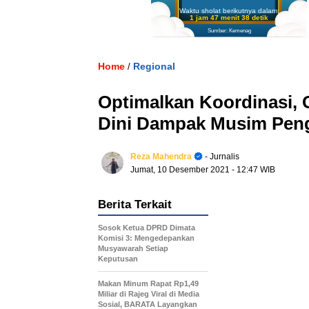
Waktu sholat berikutnya dalam:
1 jam 47 menit 36 detik
Sumber: Kemenag
Home
Regional
/
Optimalkan Koordinasi, 
Dini Dampak Musim Pen
Reza Mahendra
- Jurnalis
Jumat, 10 Desember 2021
- 12:47 WIB
Berita Terkait
Sosok Ketua DPRD Dimata
Komisi 3: Mengedepankan
Musyawarah Setiap
Keputusan
Makan Minum Rapat Rp1,49
Miliar di Rajeg Viral di Media
Sosial, BARATA Layangkan