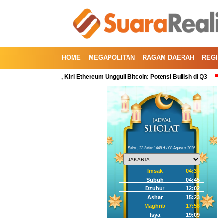
HOME
MEGAPOLITAN
RAGAM DAERAH
REG
uartal Kedua, Kini Ethereum Ungguli Bitcoin: Potensi Bullish di Q3
Korek
Sabtu, 23 Safar 1448 H / 08 Agustus 2026
Imsak
04:35
Subuh
04:45
Dzuhur
12:02
Ashar
15:23
Maghrib
17:58
Isya
19:09