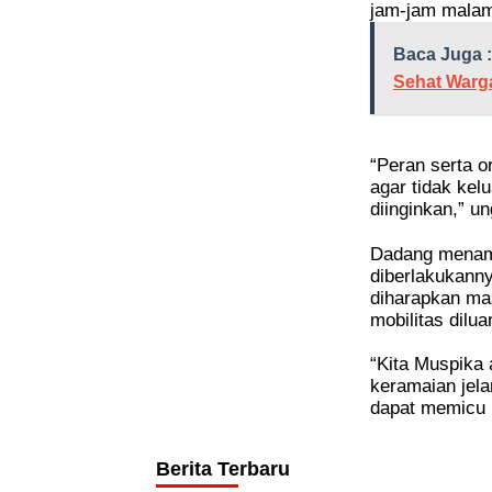
jam-jam mala
Baca Juga :
Sehat Warg
“Peran serta o
agar tidak kel
diinginkan,” u
Dadang menam
diberlakukann
diharapkan mas
mobilitas dilu
“Kita Muspika 
keramaian jela
dapat memicu 
Berita Terbaru