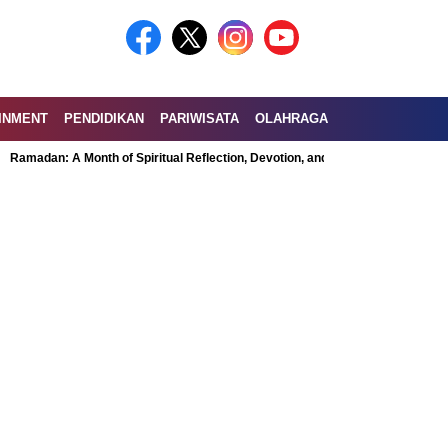
INMENT
PENDIDIKAN
PARIWISATA
OLAHRAGA
: A Month of Spiritual Reflection, Devotion, and Charity
Exploring the Nu