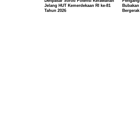
Denpasar Soroti Potensi Kerawanan
Pengangs
Jelang HUT Kemerdekaan RI ke-81
Bubakan 
Tahun 2026
Bergerak