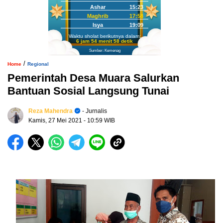
Ashar
15:23
Maghrib
17:58
Isya
19:09
Waktu sholat berikutnya dalam:
6 jam 54 menit 57 detik
Sumber: Kemenag
/
Home
Regional
Pemerintah Desa Muara Salurkan
Bantuan Sosial Langsung Tunai
Reza Mahendra
- Jurnalis
Kamis, 27 Mei 2021
- 10:59 WIB