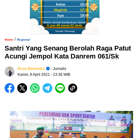
Ashar
15:23
Maghrib
17:58
Isya
19:09
Waktu sholat berikutnya dalam:
0 jam 49 menit 21 detik
Sumber: Kemenag
/
Home
Regional
Santri Yang Senang Berolah Raga Patut
Acungi Jempol Kata Danrem 061/Sk
Reza Mahendra
- Jurnalis
Kamis, 8 April 2021
- 23:36 WIB