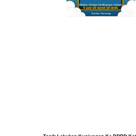
Waktu sholat berikutnya dalam:
0 jam 10 menit 17 detik
Sumber: Kemenag