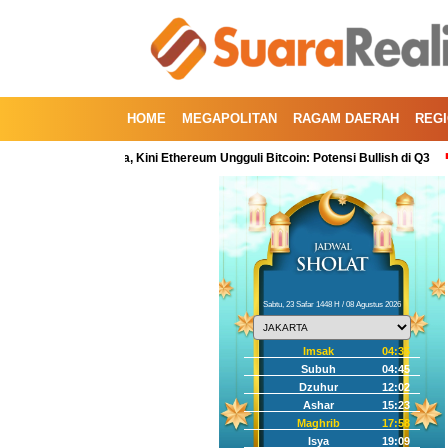
HOME
MEGAPOLITAN
RAGAM DAERAH
REG
 Kuartal Kedua, Kini Ethereum Ungguli Bitcoin: Potensi Bullish di Q3
Kore
Sabtu, 23 Safar 1448 H / 08 Agustus 2026
Imsak
04:35
Subuh
04:45
Dzuhur
12:02
Ashar
15:23
Maghrib
17:58
Isya
19:09