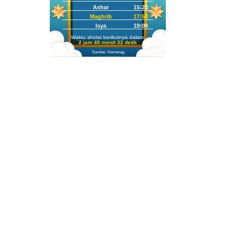
Ashar
15:23
Maghrib
17:58
Isya
19:09
Waktu sholat berikutnya dalam:
2 jam 40 menit 31 detik
Sumber: Kemenag