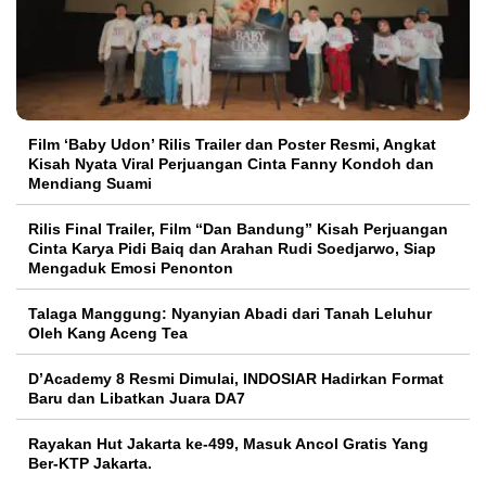
Film ‘Baby Udon’ Rilis Trailer dan Poster Resmi, Angkat
Kisah Nyata Viral Perjuangan Cinta Fanny Kondoh dan
Mendiang Suami
Rilis Final Trailer, Film “Dan Bandung” Kisah Perjuangan
Cinta Karya Pidi Baiq dan Arahan Rudi Soedjarwo, Siap
Mengaduk Emosi Penonton
Talaga Manggung: Nyanyian Abadi dari Tanah Leluhur
Oleh Kang Aceng Tea
D’Academy 8 Resmi Dimulai, INDOSIAR Hadirkan Format
Baru dan Libatkan Juara DA7
Rayakan Hut Jakarta ke-499, Masuk Ancol Gratis Yang
Ber-KTP Jakarta.