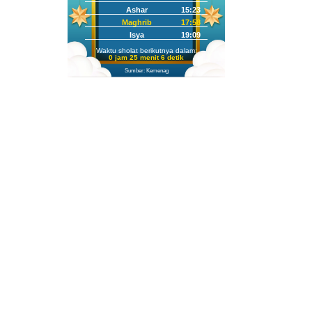
Ashar
15:23
Maghrib
17:58
Isya
19:09
Waktu sholat berikutnya dalam:
0 jam 25 menit 5 detik
Sumber: Kemenag