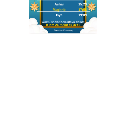
Ashar
15:23
Maghrib
17:58
Isya
19:09
Waktu sholat berikutnya dalam:
0 jam 26 menit 57 detik
Sumber: Kemenag