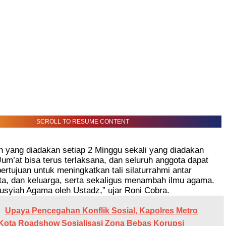
SCROLL TO RESUME CONTENT
in yang diadakan setiap 2 Minggu sekali yang diadakan
um’at bisa terus terlaksana, dan seluruh anggota dapat
bertujuan untuk meningkatkan tali silaturrahmi antar
a, dan keluarga, serta sekaligus menambah ilmu agama.
ausyiah Agama oleh Ustadz,” ujar Roni Cobra.
Upaya Pencegahan Konflik Sosial, Kapolres Metro
Kota Roadshow Sosialisasi Zona Bebas Korupsi