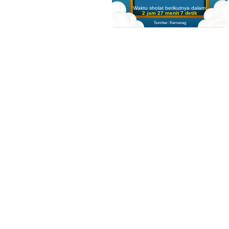
Waktu sholat berikutnya dalam:
2 jam 27 menit 6 detik
Sumber: Kemenag