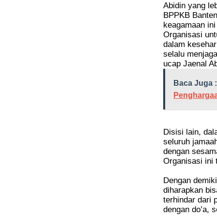
Abidin yang le
BPPKB Banten 
keagamaan ini 
Organisasi un
dalam kesehar
selalu menjaga
ucap Jaenal Ab
Baca Juga :
Penghargaa
Disisi lain, d
seluruh jamaah
dengan sesama
Organisasi ini
Dengan demikia
diharapkan bis
terhindar dari
dengan do’a, s