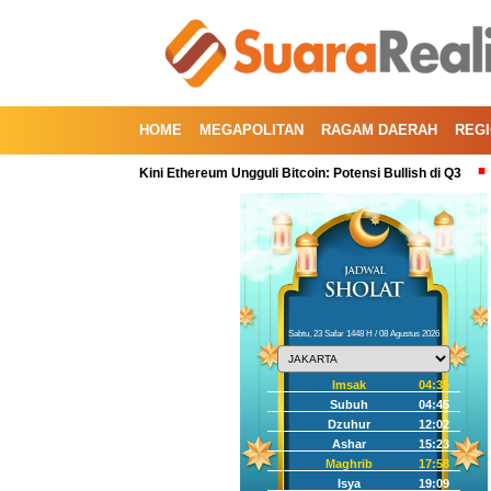
HOME
MEGAPOLITAN
RAGAM DAERAH
REG
artal Kedua, Kini Ethereum Ungguli Bitcoin: Potensi Bullish di Q3
Koreksi
Sabtu, 23 Safar 1448 H / 08 Agustus 2026
Imsak
04:35
Subuh
04:45
Dzuhur
12:02
Ashar
15:23
Maghrib
17:58
Isya
19:09