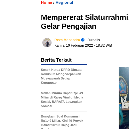
Home
Regional
/
Mempererat Silaturrahm
Gelar Pengajian
Reza Mahendra
- Jurnalis
Kamis, 10 Februari 2022
- 18:32 WIB
Berita Terkait
Sosok Ketua DPRD Dimata
Komisi 3: Mengedepankan
Musyawarah Setiap
Keputusan
Makan Minum Rapat Rp1,49
Miliar di Rajeg Viral di Media
Sosial, BARATA Layangkan
Somasi
Bungkam Soal Konsumsi
Rp1,49 Miliar, Kini 40 Proyek
Infrastruktur Rajeg Jadi