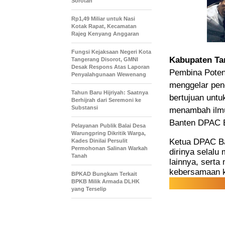
Sorotan
Rp1,49 Miliar untuk Nasi
Kotak Rapat, Kecamatan
Rajeg Kenyang Anggaran
Fungsi Kejaksaan Negeri Kota
Kabupaten Ta
Tangerang Disorot, GMNI
Desak Respons Atas Laporan
Pembina Poten
Penyalahgunaan Wewenang
menggelar peng
Tahun Baru Hijriyah: Saatnya
bertujuan unt
Berhijrah dari Seremoni ke
Substansi
menambah ilmu
Banten DPAC B
Pelayanan Publik Balai Desa
Warungpring Dikritik Warga,
Ketua DPAC B
Kades Dinilai Persulit
Permohonan Salinan Warkah
dirinya selalu 
Tanah
lainnya, serta
kebersamaan 
BPKAD Bungkam Terkait
BPKB Milik Armada DLHK
yang Terselip