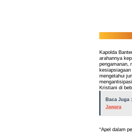
Kapolda Banten
arahannya kep
pengamanan, 
kesiapsiagaan
mengetahui jum
mengantisipas
Kristiani di b
Baca Juga :
Jawara
“Apel dalam p