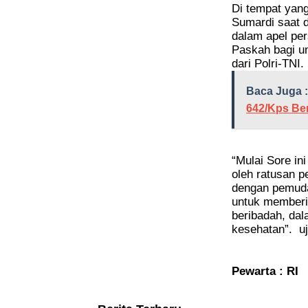
Di tempat yan
Sumardi saat 
dalam apel pe
Paskah bagi um
dari Polri-TNI.
Baca Juga :
642/Kps Be
“Mulai Sore in
oleh ratusan p
dengan pemuda 
untuk memberi
beribadah, dal
kesehatan”.
u
Pewarta : RI