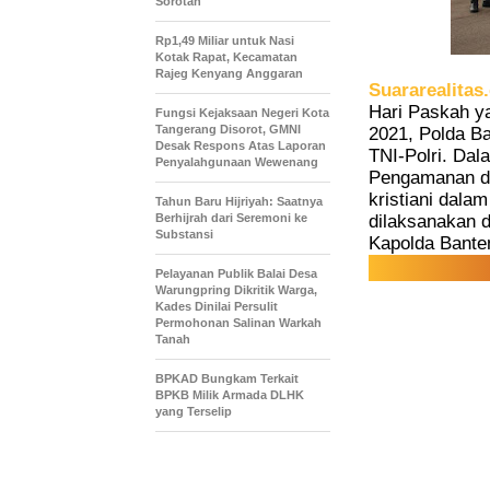
Sorotan
Rp1,49 Miliar untuk Nasi
Kotak Rapat, Kecamatan
Rajeg Kenyang Anggaran
Suararealitas
Hari Paskah ya
Fungsi Kejaksaan Negeri Kota
Tangerang Disorot, GMNI
2021, Polda B
Desak Respons Atas Laporan
TNI-Polri. Dal
Penyalahgunaan Wewenang
Pengamanan d
kristiani dala
Tahun Baru Hijriyah: Saatnya
Berhijrah dari Seremoni ke
dilaksanakan 
Substansi
Kapolda Bante
Pelayanan Publik Balai Desa
Warungpring Dikritik Warga,
Kades Dinilai Persulit
Permohonan Salinan Warkah
Tanah
BPKAD Bungkam Terkait
BPKB Milik Armada DLHK
yang Terselip