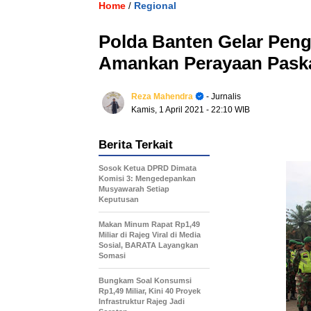
Home
Regional
/
Polda Banten Gelar Pen
Amankan Perayaan Pask
Reza Mahendra
- Jurnalis
Kamis, 1 April 2021
- 22:10 WIB
Berita Terkait
Sosok Ketua DPRD Dimata
Komisi 3: Mengedepankan
Musyawarah Setiap
Keputusan
Makan Minum Rapat Rp1,49
Miliar di Rajeg Viral di Media
Sosial, BARATA Layangkan
Somasi
Bungkam Soal Konsumsi
Rp1,49 Miliar, Kini 40 Proyek
Infrastruktur Rajeg Jadi