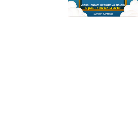
Waktu sholat berikutnya dalam:
6 jam 37 menit 33 detik
Sumber: Kemenag