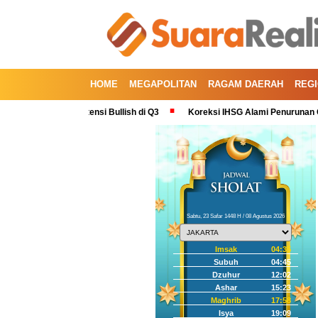
HOME
MEGAPOLITAN
RAGAM DAERAH
REG
Bitcoin: Potensi Bullish di Q3
Koreksi IHSG Alami Penurunan Gegara Iku
Sabtu, 23 Safar 1448 H / 08 Agustus 2026
Imsak
04:35
Subuh
04:45
Dzuhur
12:02
Ashar
15:23
Maghrib
17:58
Isya
19:09