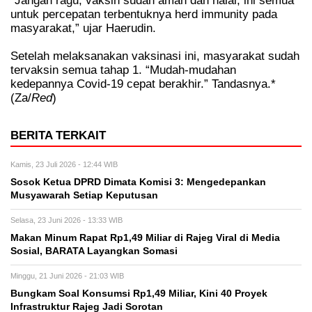
“Jangan ragu, vaksin sudah aman dan halal, ini semua
untuk percepatan terbentuknya herd immunity pada
masyarakat,” ujar Haerudin.
Setelah melaksanakan vaksinasi ini, masyarakat sudah
tervaksin semua tahap 1. “Mudah-mudahan
kedepannya Covid-19 cepat berakhir.” Tandasnya.*
(Za/
Red
)
BERITA TERKAIT
Kamis, 23 Juli 2026 - 12:44 WIB
Sosok Ketua DPRD Dimata Komisi 3: Mengedepankan
Musyawarah Setiap Keputusan
Selasa, 23 Juni 2026 - 13:33 WIB
Makan Minum Rapat Rp1,49 Miliar di Rajeg Viral di Media
Sosial, BARATA Layangkan Somasi
Minggu, 21 Juni 2026 - 21:03 WIB
Bungkam Soal Konsumsi Rp1,49 Miliar, Kini 40 Proyek
Infrastruktur Rajeg Jadi Sorotan