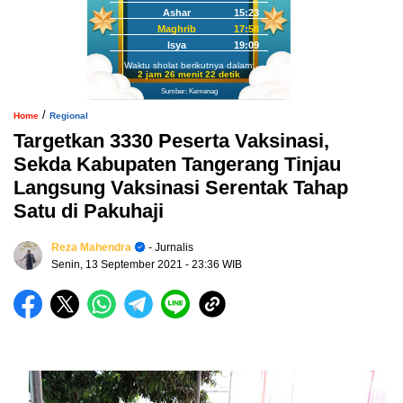
Ashar
15:23
Maghrib
17:58
Isya
19:09
Waktu sholat berikutnya dalam:
2 jam 26 menit 21 detik
Sumber: Kemenag
/
Home
Regional
Targetkan 3330 Peserta Vaksinasi,
Sekda Kabupaten Tangerang Tinjau
Langsung Vaksinasi Serentak Tahap
Satu di Pakuhaji
Reza Mahendra
- Jurnalis
Senin, 13 September 2021
- 23:36 WIB