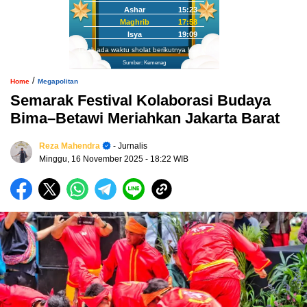
Ashar
15:23
Maghrib
17:58
Isya
19:09
Tidak ada waktu sholat berikutnya hari ini.
Sumber: Kemenag
/
Home
Megapolitan
Semarak Festival Kolaborasi Budaya
Bima–Betawi Meriahkan Jakarta Barat
Reza Mahendra
- Jurnalis
Minggu, 16 November 2025
- 18:22 WIB