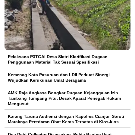
Pelaksana P3TGAI Desa Slatri Klarifikasi Dugaan
Penggunaan Material Tak Sesuai Spesifikasi
Kemenag Kota Pasuruan dan LDII Perkuat Sinergi
Wujudkan Kerukunan Umat Beragama
AMK Raja Angkasa Bongkar Dugaan Kejanggalan Izin
Tambang Tumpang Pitu, Desak Aparat Penegak Hukum
Mengusut
Karang Taruna Audiensi dengan Kapolres Cianjur, Soroti
Maraknya Peredaran Obat Keras Terbatas di Kios-kios
Dua Debt Collector Diamankan, Polda Banten Usut