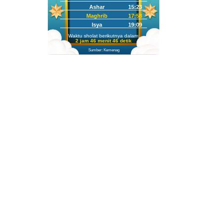
Ashar
15:23
Maghrib
17:58
Isya
19:09
Waktu sholat berikutnya dalam:
2 jam 46 menit 44 detik
Sumber: Kemenag