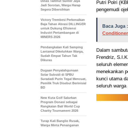
Dinas Tamhut Sunter Jaya
Putri Polri (K
Jadi Sorotan, Warga Harap
pengemudi ojek
Segera Dibersihkan
Victory Trembesi Perkenalkan
Baja Tahan Abrasi DILLINGER
Baca Juga :
untuk Dukung Efisiensi
Industri Pertambangan di
Conditione
MINERS 2026
Pendangkalan Kali Samping
Dalam sambuta
Lantamal Dikeluhkan Warga,
Sudah Empat Tahun Tak
Frendriz, S.I.K
Dikuras
seluruh eleme
‎Dugaan Penyalahgunaan
menekankan pe
Solar Subsidi di SPBU
kunci utama d
Suradadi Purin Tegal Mencuat,
Pemilik Truk Disebut Berinisial
seluruh warga 
BD
New Kuta Golf Salurkan
Program Donasi sebagai
Rangkaian Bali World Cup
Charity Tournament 2026
Turap Kali Banglio Rusak,
Warga Minta Penanganan