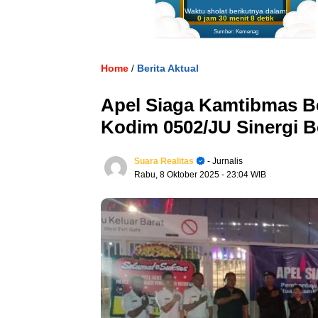
Waktu sholat berikutnya dalam:
0 jam 30 menit 7 detik
Sumber: Kemenag
Home
Berita Aktual
/
Apel Siaga Kamtibmas Be
Kodim 0502/JU Sinergi B
Suara Realitas
- Jurnalis
Rabu, 8 Oktober 2025
- 23:04 WIB