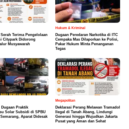
Hukum & Kriminal
 Serah Terima Pengelolaan
Dugaan Peredaran Narkotika di ITC
 Citypark Didorong
Cempaka Mas Dilaporkan ke Polisi,
Jalur Musyawarah
Pakar Hukum Minta Penanganan
Tegas
Megapolitan
 Dugaan Praktik
Deklarasi Perang Melawan Tramadol
u Solar Subsidi di SPBU
Ilegal di Tanah Abang, Lindungi
Semarang, Aparat Didesak
Generasi hingga Wujudkan Jakarta
Pusat yang Aman dan Sehat