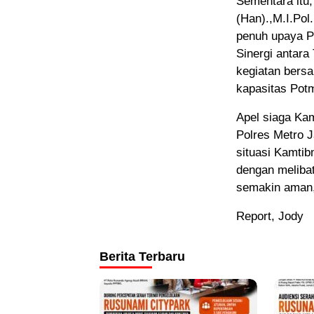
Sementara itu,
(Han).,M.I.Po
penuh upaya P
Sinergi antara
kegiatan bersa
kapasitas Pot
Apel siaga Kam
Polres Metro 
situasi Kamtib
dengan meliba
semakin aman,
Report, Jody
Berita Terbaru