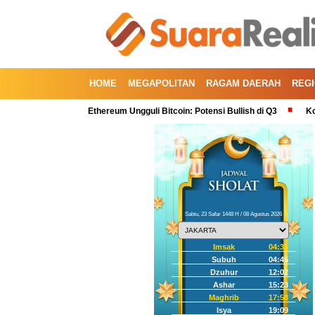
HOME
MEGAPOLITAN
RAGAM DAERAH
REG
 Kedua, Kini Ethereum Ungguli Bitcoin: Potensi Bullish di Q3
Koreksi IHSG
Sabtu, 23 Safar 1448 H / 08 Agustus 2026
Imsak
04:35
Subuh
04:45
Dzuhur
12:02
Ashar
15:23
Maghrib
17:58
Isya
19:09