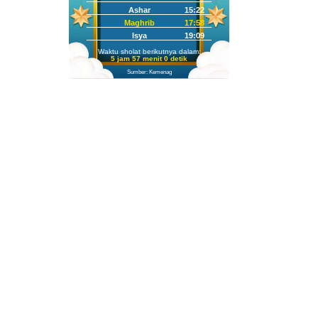
Ashar
15:22
Maghrib
17:58
Isya
19:09
Waktu sholat berikutnya dalam:
5 jam 56 menit 59 detik
Sumber: Kemenag