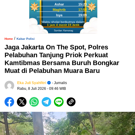
Ashar
15:23
Maghrib
17:58
Isya
19:09
Waktu sholat berikutnya dalam:
1 jam 4 menit 14 detik
Sumber: Kemenag
/
Home
Kabar Polisi
Jaga Jakarta On The Spot, Polres
Pelabuhan Tanjung Priok Perkuat
Kamtibmas Bersama Buruh Bongkar
Muat di Pelabuhan Muara Baru
Eka Juli Syahfitri
- Jurnalis
Rabu, 8 Juli 2026
- 09:46 WIB