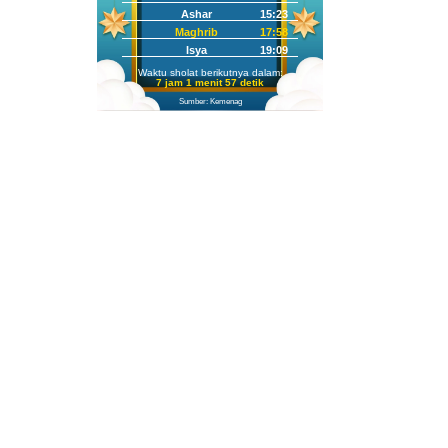
Ashar
15:23
Maghrib
17:58
Isya
19:09
Waktu sholat berikutnya dalam:
7 jam 1 menit 56 detik
Sumber: Kemenag