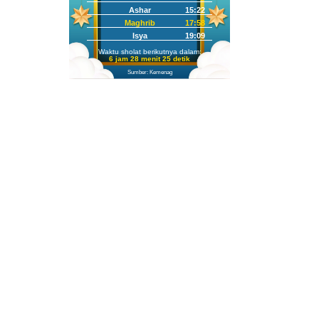
Ashar
15:22
Maghrib
17:58
Isya
19:09
Waktu sholat berikutnya dalam:
6 jam 28 menit 24 detik
Sumber: Kemenag