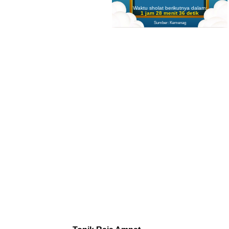
Waktu sholat berikutnya dalam:
1 jam 28 menit 35 detik
Sumber: Kemenag