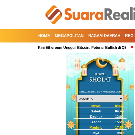
HOME
MEGAPOLITAN
RAGAM DAERAH
REG
Kuartal Kedua, Kini Ethereum Ungguli Bitcoin: Potensi Bullish di Q3
Korek
Sabtu, 23 Safar 1448 H / 08 Agustus 2026
Imsak
04:35
Subuh
04:45
Dzuhur
12:02
Ashar
15:23
Maghrib
17:58
Isya
19:09