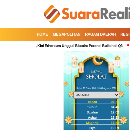
HOME
MEGAPOLITAN
RAGAM DAERAH
REG
Kuartal Kedua, Kini Ethereum Ungguli Bitcoin: Potensi Bullish di Q3
Korek
Sabtu, 23 Safar 1448 H / 08 Agustus 2026
Imsak
04:35
Subuh
04:45
Dzuhur
12:02
Ashar
15:23
Maghrib
17:58
Isya
19:09