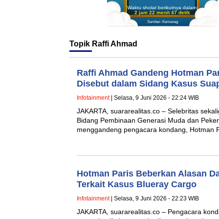
Waktu sholat berikutnya dalam:
2 jam 22 menit 46 detik
Sumber: Kemenag
Topik
Raffi Ahmad
Raffi Ahmad Gandeng Hotman Pa
Disebut dalam Sidang Kasus Sua
Infotainment
| Selasa, 9 Juni 2026 - 22:24 WIB
‎JAKARTA, suararealitas.co – Selebritas seka
Bidang Pembinaan Generasi Muda dan Pekerj
menggandeng pengacara kondang, Hotman P
Hotman Paris Beberkan Alasan D
Terkait Kasus Blueray Cargo
Infotainment
| Selasa, 9 Juni 2026 - 22:23 WIB
‎JAKARTA, suararealitas.co – Pengacara kon