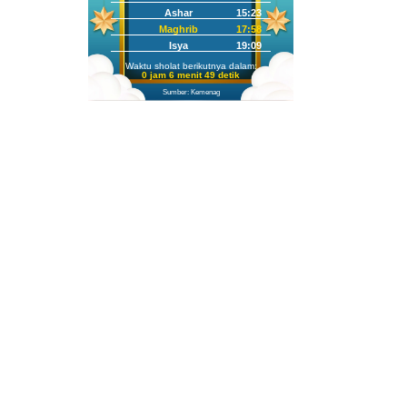
Ashar
15:23
Maghrib
17:58
Isya
19:09
Waktu sholat berikutnya dalam:
0 jam 6 menit 48 detik
Sumber: Kemenag