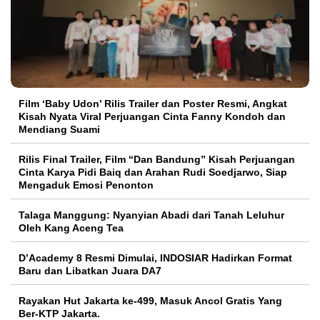
Film ‘Baby Udon’ Rilis Trailer dan Poster Resmi, Angkat
Kisah Nyata Viral Perjuangan Cinta Fanny Kondoh dan
Mendiang Suami
Rilis Final Trailer, Film “Dan Bandung” Kisah Perjuangan
Cinta Karya Pidi Baiq dan Arahan Rudi Soedjarwo, Siap
Mengaduk Emosi Penonton
Talaga Manggung: Nyanyian Abadi dari Tanah Leluhur
Oleh Kang Aceng Tea
D’Academy 8 Resmi Dimulai, INDOSIAR Hadirkan Format
Baru dan Libatkan Juara DA7
Rayakan Hut Jakarta ke-499, Masuk Ancol Gratis Yang
Ber-KTP Jakarta.