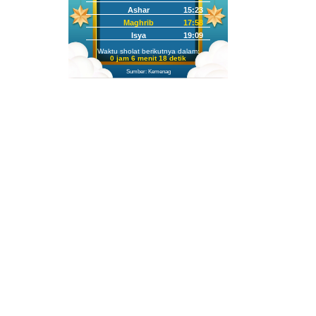
Ashar
15:23
Maghrib
17:58
Isya
19:09
Waktu sholat berikutnya dalam:
0 jam 6 menit 17 detik
Sumber: Kemenag