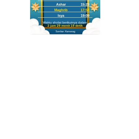
Ashar
15:23
Maghrib
17:58
Isya
19:09
Waktu sholat berikutnya dalam:
2 jam 29 menit 17 detik
Sumber: Kemenag