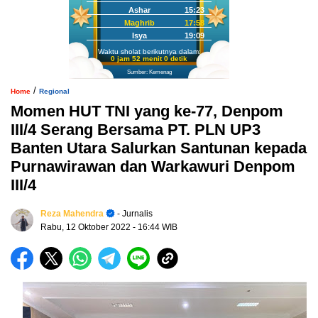
Ashar
15:23
Maghrib
17:58
Isya
19:09
Waktu sholat berikutnya dalam:
0 jam 51 menit 59 detik
Sumber: Kemenag
/
Home
Regional
Momen HUT TNI yang ke-77, Denpom
III/4 Serang Bersama PT. PLN UP3
Banten Utara Salurkan Santunan kepada
Purnawirawan dan Warkawuri Denpom
III/4
Reza Mahendra
- Jurnalis
Rabu, 12 Oktober 2022
- 16:44 WIB