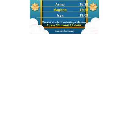
Ashar
15:23
Maghrib
17:58
Isya
19:09
Waktu sholat berikutnya dalam:
1 jam 36 menit 12 detik
Sumber: Kemenag