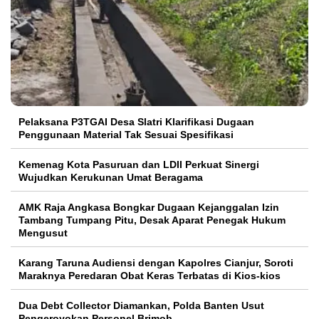
Pelaksana P3TGAI Desa Slatri Klarifikasi Dugaan
Penggunaan Material Tak Sesuai Spesifikasi
Kemenag Kota Pasuruan dan LDII Perkuat Sinergi
Wujudkan Kerukunan Umat Beragama
AMK Raja Angkasa Bongkar Dugaan Kejanggalan Izin
Tambang Tumpang Pitu, Desak Aparat Penegak Hukum
Mengusut
Karang Taruna Audiensi dengan Kapolres Cianjur, Soroti
Maraknya Peredaran Obat Keras Terbatas di Kios-kios
Dua Debt Collector Diamankan, Polda Banten Usut
Pengeroyokan Personel Brimob