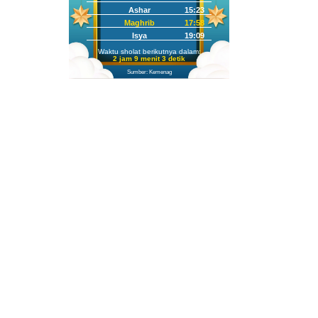
Ashar
15:23
Maghrib
17:58
Isya
19:09
Waktu sholat berikutnya dalam:
2 jam 9 menit 2 detik
Sumber: Kemenag