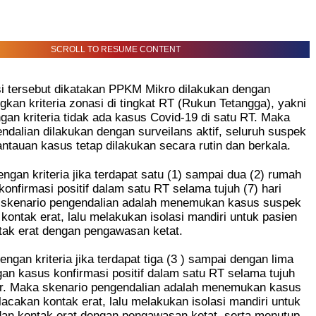
SCROLL TO RESUME CONTENT
si tersebut dikatakan PPKM Mikro dilakukan dengan
an kriteria zonasi di tingkat RT (Rukun Tetangga), yakni
gan kriteria tidak ada kasus Covid-19 di satu RT. Maka
ndalian dilakukan dengan surveilans aktif, seluruh suspek
ntauan kasus tetap dilakukan secara rutin dan berkala.
ngan kriteria jika terdapat satu (1) sampai dua (2) rumah
onfirmasi positif dalam satu RT selama tujuh (7) hari
a skenario pengendalian adalah menemukan kasus suspek
kontak erat, lalu melakukan isolasi mandiri untuk pasien
ntak erat dengan pengawasan ketat.
ngan kriteria jika terdapat tiga (3 ) sampai dengan lima
an kasus konfirmasi positif dalam satu RT selama tujuh
hir. Maka skenario pengendalian adalah menemukan kasus
acakan kontak erat, lalu melakukan isolasi mandiri untuk
 dan kontak erat dengan pengawasan ketat, serta menutup