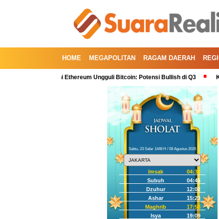
HOME
MEGAPOLITAN
RAGAM DAERAH
REG
al Kedua, Kini Ethereum Ungguli Bitcoin: Potensi Bullish di Q3
Koreksi IH
Sabtu, 23 Safar 1448 H / 08 Agustus 2026
Imsak
04:35
Subuh
04:45
Dzuhur
12:02
Ashar
15:23
Maghrib
17:58
Isya
19:09