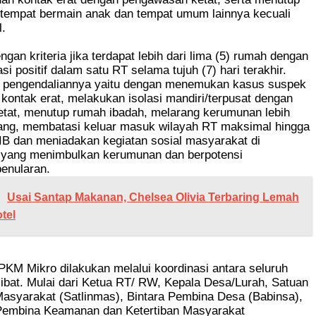
 tempat bermain anak dan tempat umum lainnya kecuali
l.
gan kriteria jika terdapat lebih dari lima (5) rumah dengan
i positif dalam satu RT selama tujuh (7) hari terakhir.
 pengendaliannya yaitu dengan menemukan kasus suspek
kontak erat, melakukan isolasi mandiri/terpusat dengan
tat, menutup rumah ibadah, melarang kerumunan lebih
orang, membatasi keluar masuk wilayah RT maksimal hingga
IB dan meniadakan kegiatan sosial masyarakat di
 yang menimbulkan kerumunan dan berpotensi
enularan.
Usai Santap Makanan, Chelsea Olivia Terbaring Lemah
tel
PKM Mikro dilakukan melalui koordinasi antara seluruh
libat. Mulai dari Ketua RT/ RW, Kepala Desa/Lurah, Satuan
Masyarakat (Satlinmas), Bintara Pembina Desa (Babinsa),
embina Keamanan dan Ketertiban Masyarakat