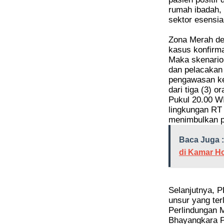
rumah ibadah,
sektor esensia
Zona Merah den
kasus konfirmas
Maka skenario
dan pelacakan 
pengawasan ke
dari tiga (3) 
Pukul 20.00 W
lingkungan RT
menimbulkan p
Baca Juga :
di Kamar Ho
Selanjutnya, P
unsur yang ter
Perlindungan 
Bhayangkara P