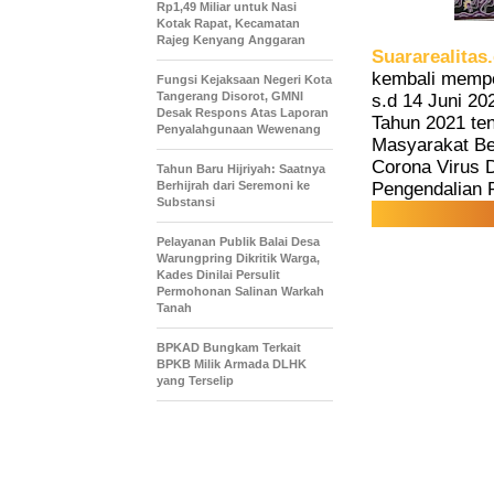
Rp1,49 Miliar untuk Nasi
Kotak Rapat, Kecamatan
Rajeg Kenyang Anggaran
Suararealitas
kembali mempe
Fungsi Kejaksaan Negeri Kota
Tangerang Disorot, GMNI
s.d 14 Juni 20
Desak Respons Atas Laporan
Tahun 2021 te
Penyalahgunaan Wewenang
Masyarakat Be
Corona Virus 
Tahun Baru Hijriyah: Saatnya
Berhijrah dari Seremoni ke
Pengendalian 
Substansi
Pelayanan Publik Balai Desa
Warungpring Dikritik Warga,
Kades Dinilai Persulit
Permohonan Salinan Warkah
Tanah
BPKAD Bungkam Terkait
BPKB Milik Armada DLHK
yang Terselip