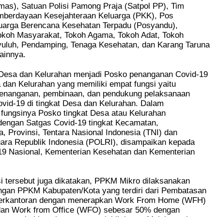
as), Satuan Polisi Pamong Praja (Satpol PP), Tim
berdayaan Kesejahteraan Keluarga (PKK), Pos
uarga Berencana Kesehatan Terpadu (Posyandu),
koh Masyarakat, Tokoh Agama, Tokoh Adat, Tokoh
uluh, Pendamping, Tenaga Kesehatan, dan Karang Taruna
lainnya.
 Desa dan Kelurahan menjadi Posko penanganan Covid-19
a dan Kelurahan yang memiliki empat fungsi yaitu
enanganan, pembinaan, dan pendukung pelaksanaan
vid-19 di tingkat Desa dan Kelurahan. Dalam
fungsinya Posko tingkat Desa atau Kelurahan
 dengan Satgas Covid-19 tingkat Kecamatan,
, Provinsi, Tentara Nasional Indonesia (TNI) dan
gara Republik Indonesia (POLRI), disampaikan kepada
19 Nasional, Kementerian Kesehatan dan Kementerian
.
i tersebut juga dikatakan, PPKM Mikro dilaksanakan
gan PPKM Kabupaten/Kota yang terdiri dari Pembatasan
perkantoran dengan menerapkan Work From Home (WFH)
an Work from Office (WFO) sebesar 50% dengan