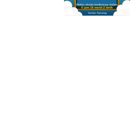
Waktu sholat berikutnya dalam:
0 jam 16 menit 1 detik
Sumber: Kemenag