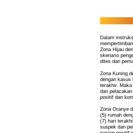
Dalam instruk
mempertimbangk
Zona Hijau den
skenario penge
dites dan pema
Zona Kuning de
dengan kasus k
terakhir. Mak
dan pelacakan 
positif dan ko
Zona Oranye de
(5) rumah deng
(7) hari terak
suspek dan pel
pasien positif