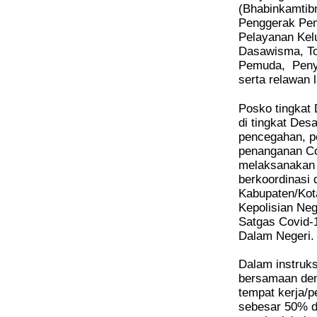
(Bhabinkamtibm
Penggerak Pem
Pelayanan Kel
Dasawisma, To
Pemuda,
Peny
serta relawan 
Posko tingkat
di tingkat Des
pencegahan, p
penanganan Co
melaksanakan 
berkoordinasi
Kabupaten/Kota
Kepolisian Ne
Satgas Covid-
Dalam Negeri
Dalam instruks
bersamaan den
tempat kerja/
sebesar 50% d